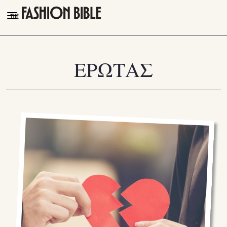
THE FASHION BIBLE
FASHION
ΕΡΩΤΑΣ
BEAUTY
TALK OF THE TOWN
PLEASURES
VIDEOS
FOLLOW
Facebook
Instagram
Youtube