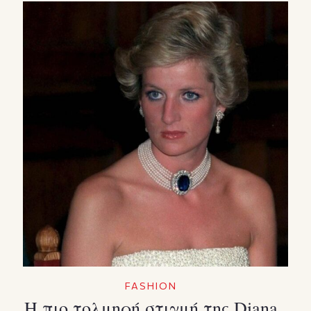
FASHION
Η πιο τολμηρή στιγμή της Diana