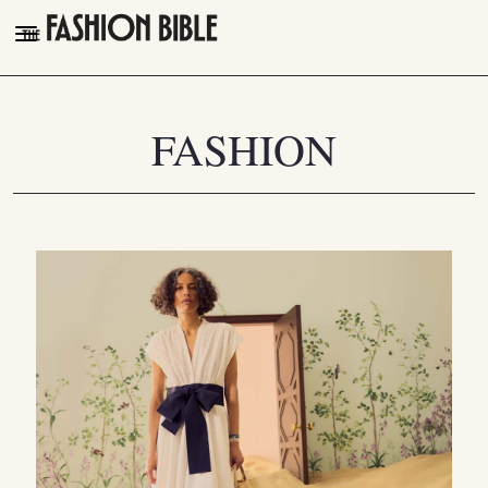
THE FASHION BIBLE
FASHION
FASHION
BEAUTY
TALK OF THE TOWN
PLEASURES
VIDEOS
FOLLOW
Facebook
Instagram
Youtube