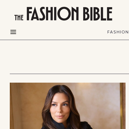
THE FASHION BIBLE
FASHION
BEAUTY
FASHIO
Fashion alerts
Beauty news
Most Wanted
Hair
FASHIO
Collections
Skin
Creators
Makeup & Perfumes