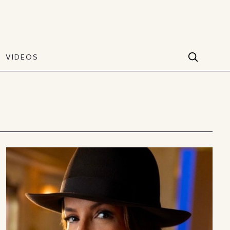
VIDEOS
Facebook
VIDEOS
The Art of Style
60 seconds
Instagram
VIDEOS
Youtube
TikTok
X(Twitter)