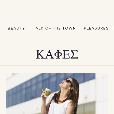
TALK OF THE TOWN
PLEASURES
N
BEAUTY
TALK OF THE TOWN
PLEASURES
Vanities
Art & Culture
Word of mouth
Interiors
ΚΑΦΕΣ
N
BEAUTY
TALK OF THE TOWN
PLEASURES
People
Travel & Life
Viewpoint
Horoscopes