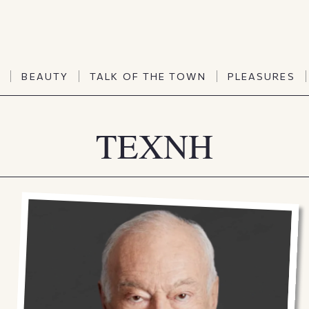
TALK OF THE TOWN
PLEASURES
N
BEAUTY
TALK OF THE TOWN
PLEASURES
Vanities
Art & Culture
Word of mouth
Interiors
TEXNH
N
BEAUTY
TALK OF THE TOWN
PLEASURES
People
Travel & Life
Viewpoint
Horoscopes