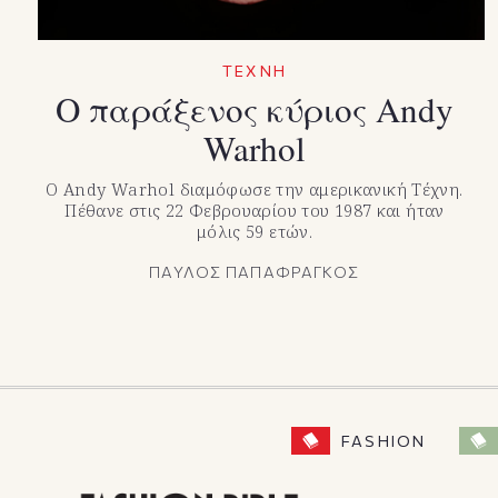
TEXNH
Ο παράξενος κύριος Andy
Warhol
Ο Andy Warhol διαμόφωσε την αμερικανική Τέχνη.
Πέθανε στις 22 Φεβρουαρίου του 1987 και ήταν
μόλις 59 ετών.
ΠΑΥΛΟΣ ΠΑΠΑΦΡΑΓΚΟΣ
FASHION