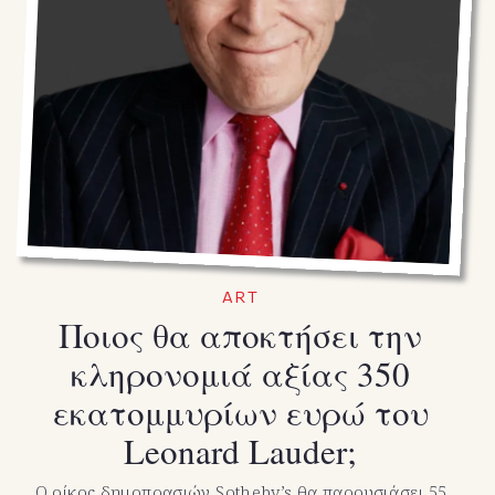
ART
Ποιος θα αποκτήσει την
κληρονομιά αξίας 350
εκατομμυρίων ευρώ του
Leonard Lauder;
O οίκος δημοπρασιών Sotheby’s θα παρουσιάσει 55