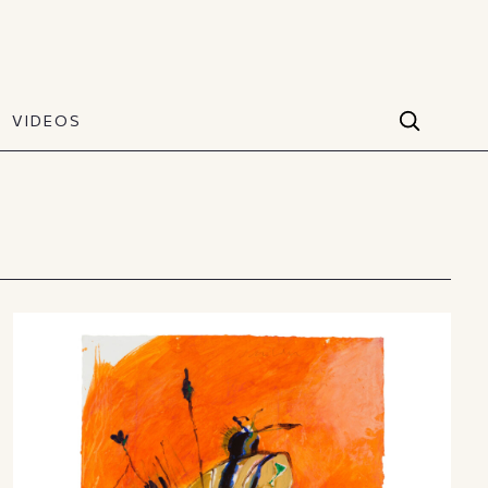
VIDEOS
Facebook
VIDEOS
The Art of Style
60 seconds
Instagram
VIDEOS
Youtube
TikTok
X(Twitter)