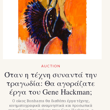
AUCTION
Όταν η τέχνη συναντά την
τραγωδία: Θα αγοράζατε
έργα του Gene Hackman;
Ο οίκος Bonhams θα διαθέσει έργα τέχνης,
κινηματογραφικά αναμνηστικά και προσωπικά
αντικείμενα που ανήκαν στον Gene Hackman, ο