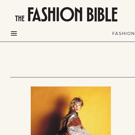
THE FASHION BIBLE
FASHION
BEAUTY
FASHIO
Fashion alerts
Beauty news
Most Wanted
Hair
FASHIO
Collections
Skin
Creators
Makeup & Perfumes