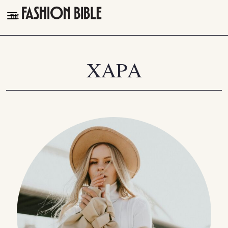
THE FASHION BIBLE
FASHION
ΧΑΡΑ
BEAUTY
TALK OF THE TOWN
PLEASURES
VIDEOS
FOLLOW
Facebook
Instagram
Youtube