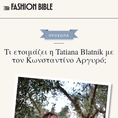
THE FASHION BIBLE
FASHION
ΠΡΟΣΩΠΑ
BEAUTY
Tι ετοιμάζει η Tatiana Blatnik με
TALK OF THE TOWN
τον Κωνσταντίνο Αργυρό;
PLEASURES
VIDEOS
FOLLOW
Facebook
Instagram
Youtube