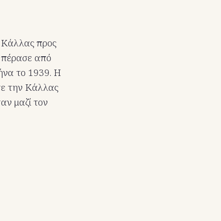
α Κάλλας προς
ς πέρασε από
ήνα το 1939. Η
ησε την Κάλλας
αν μαζί τον