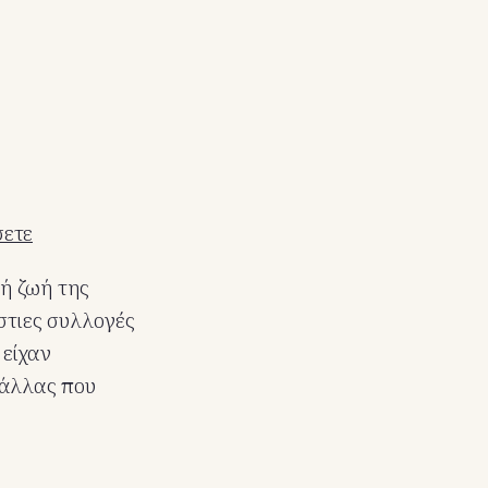
σετε
ή ζωή της
στιες συλλογές
 είχαν
Κάλλας που