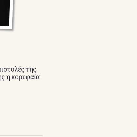
πιστολές της
ης η κορυφαία