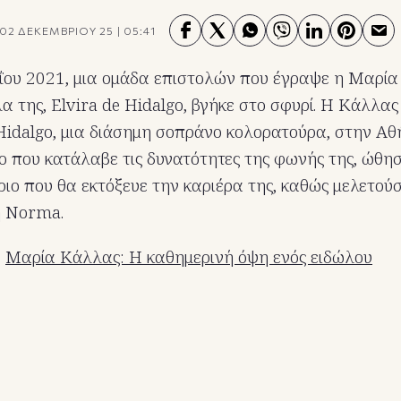
02 ΔΕΚΕΜΒΡΙΟΥ 25
|
05:41
ΐου 2021, μια ομάδα επιστολών που έγραψε η Μαρί
α της, Elvira de Hidalgo, βγήκε στο σφυρί. Η Κάλλα
 Hidalgo, μια διάσημη σοπράνο κολορατούρα, στην Αθ
go που κατάλαβε τις δυνατότητες της φωνής της, ώθ
ριο που θα εκτόξευε την καριέρα της, καθώς μελετούσ
η Norma.
:
Μαρία Κάλλας: Η καθημερινή όψη ενός ειδώλου