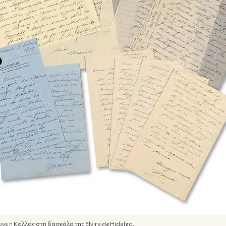
νε η Κάλλας στη δασκάλα της Elvira de Hidalgo.