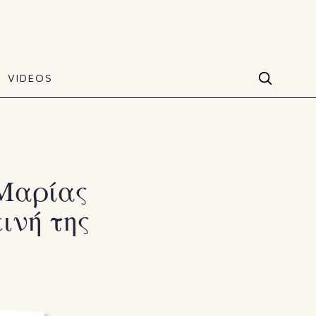
VIDEOS
Facebook
VIDEOS
The Art of Style
60 seconds
Instagram
VIDEOS
Youtube
 Μαρίας
ινή της
TikTok
X(Twitter)