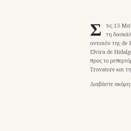
Σ
τις 13 Μα
τη δασκάλ
οντισιόν της de
Elvira de Hidal
προς το ρεπερτό
Trovatore και τ
Διαβάστε ακόμη