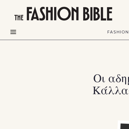
THE FASHION BIBLE
FASHION
BEAUTY
FASHIO
Fashion alerts
Beauty news
Most Wanted
Hair
FASHIO
Collections
Skin
Creators
Makeup & Perfumes
Οι αδη
Κάλλας