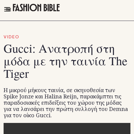
THE FASHION BIBLE
FASHION
VIDEO
Gucci: Ανατροπή στη
BEAUTY
μόδα με την ταινία The
TALK OF THE TOWN
Tiger
PLEASURES
VIDEOS
Η μικρού μήκους ταινία, σε σκηνοθεσία των
FOLLOW
Spike Jonze και Halina Reijn, παρακάμπτει τις
παραδοσιακές επιδείξεις του χώρου της μόδας
Facebook
για να λανσάρει την πρώτη συλλογή του Demna
Instagram
για τον οίκο Gucci.
Youtube