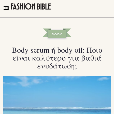
THE FASHION BIBLE
FASHION
BODY
BEAUTY
Body serum ή body oil: Ποιο
TALK OF THE TOWN
είναι καλύτερο για βαθιά
PLEASURES
ενυδάτωση;
VIDEOS
FOLLOW
Facebook
Instagram
Youtube