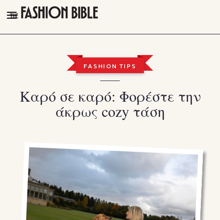
THE FASHION BIBLE
FASHION
FASHION TIPS
BEAUTY
Καρό σε καρό: Φορέστε την
TALK OF THE TOWN
άκρως cozy τάση
PLEASURES
VIDEOS
FOLLOW
Facebook
Instagram
Youtube