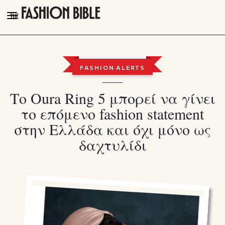
THE FASHION BIBLE
FASHION
FASHION ALERTS
BEAUTY
Το Oura Ring 5 μπορεί να γίνει
TALK OF THE TOWN
το επόμενο fashion statement
PLEASURES
στην Ελλάδα και όχι μόνο ως
VIDEOS
δαχτυλίδι
FOLLOW
Facebook
Instagram
Youtube