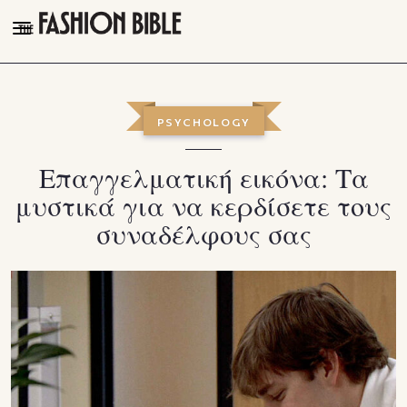
THE FASHION BIBLE
FASHION
PSYCHOLOGY
BEAUTY
Επαγγελματική εικόνα: Τα
TALK OF THE TOWN
μυστικά για να κερδίσετε τους
PLEASURES
συναδέλφους σας
VIDEOS
FOLLOW
Facebook
Instagram
Youtube