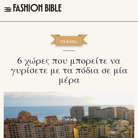
THE FASHION BIBLE
FASHION
TRAVEL
BEAUTY
6 χώρες που μπορείτε να
TALK OF THE TOWN
γυρίσετε με τα πόδια σε μία
PLEASURES
μέρα
VIDEOS
FOLLOW
Facebook
Instagram
Youtube