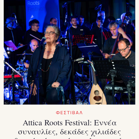
ΦΕΣΤΙΒΑΛ
Attica Roots Festival: Εννέα
συναυλίες, δεκάδες χιλιάδες