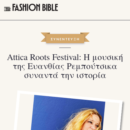
THE FASHION BIBLE
FASHION
ΣΥΝΕΝΤΕΥΞΗ
BEAUTY
Attica Roots Festival: Η μουσική
TALK OF THE TOWN
της Ευανθίας Ρεμπούτσικα
PLEASURES
συναντά την ιστορία
VIDEOS
FOLLOW
Facebook
Instagram
Youtube