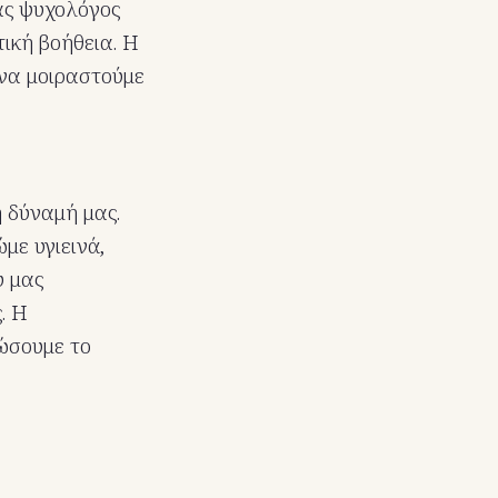
νας ψυχολόγος
ική βοήθεια. Η
 να μοιραστούμε
 δύναμή μας.
με υγιεινά,
υ μας
. Η
ώσουμε το