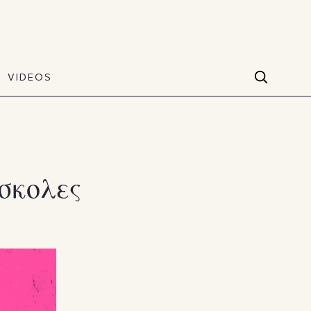
VIDEOS
Facebook
VIDEOS
The Art of Style
60 seconds
Instagram
VIDEOS
Youtube
ύσκολες
TikTok
X(Twitter)