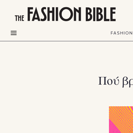
THE FASHION BIBLE
FASHION
BEAUTY
FASHIO
Fashion alerts
Beauty news
Most Wanted
Hair
FASHIO
Collections
Skin
Creators
Makeup & Perfumes
Πού βρ