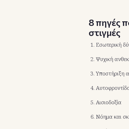
8 πηγές π
στιγμές
Εσωτερική δ
Ψυχική ανθεκ
Υποστήριξη α
Αυτοφροντίδ
Αισιοδοξία
Νόημα και σ