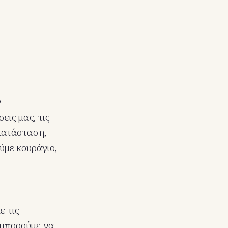
ν
εις μας, τις
 κατάσταση,
ύμε κουράγιο,
ε τις
υ μπορούμε να