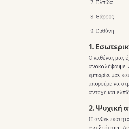
Ελπίδα
Θάρρος
Ευθύνη
1. Εσωτερι
Ο καθένας μας έ
ανακαλύψουμε. Αυ
εμπειρίες μας κα
μπορούμε να στρ
αντοχή και ελπί
2. Ψυχική 
Η ανθεκτικότητα
αντιξοότητες. Δ