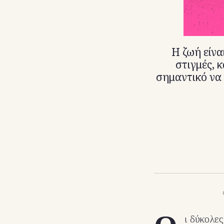
Η ζωή είνα
στιγμές, 
σημαντικό να 
ι δύκολε