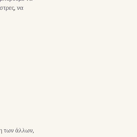
στρες, να
ξη των άλλων,