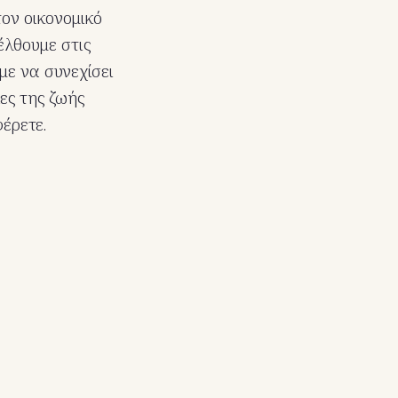
τον οικονομικό
έλθουμε στις
με να συνεχίσει
ες της ζωής
έρετε.