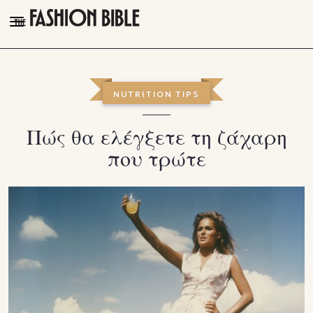
THE FASHION BIBLE
FASHION
NUTRITION TIPS
BEAUTY
Πώς θα ελέγξετε τη ζάχαρη
TALK OF THE TOWN
που τρώτε
PLEASURES
VIDEOS
FOLLOW
Facebook
Instagram
Youtube