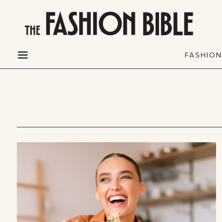
THE FASHION BIBLE
FASHION
BEAUTY
FASHIO
Fashion alerts
Beauty news
Most Wanted
Hair
FASHIO
Collections
Skin
Creators
Makeup & Perfumes