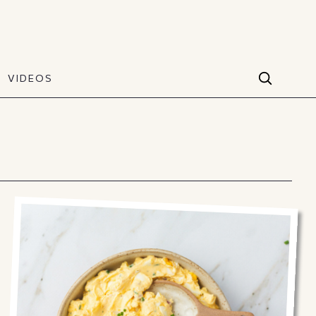
VIDEOS
Facebook
VIDEOS
The Art of Style
60 seconds
Instagram
VIDEOS
Youtube
TikTok
X(Twitter)