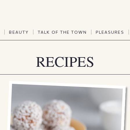
TALK OF THE TOWN
PLEASURES
N
BEAUTY
TALK OF THE TOWN
PLEASURES
Vanities
Art & Culture
Word of mouth
Interiors
RECIPES
N
BEAUTY
TALK OF THE TOWN
PLEASURES
People
Travel & Life
Viewpoint
Horoscopes