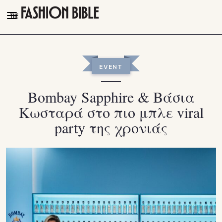
THE FASHION BIBLE
FASHION
EVENT
BEAUTY
Bombay Sapphire & Βάσια
TALK OF THE TOWN
Κωσταρά στο πιο μπλε viral
PLEASURES
party της χρονιάς
VIDEOS
FOLLOW
Facebook
Instagram
Youtube