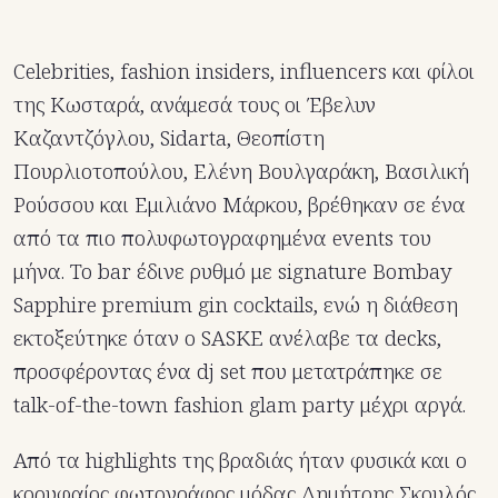
Celebrities, fashion insiders, influencers και φίλοι
της Κωσταρά, ανάμεσά τους οι Έβελυν
Καζαντζόγλου, Sidarta, Θεοπίστη
Πουρλιοτοπούλου, Ελένη Βουλγαράκη, Βασιλική
Ρούσσου και Εμιλιάνο Μάρκου, βρέθηκαν σε ένα
από τα πιο πολυφωτογραφημένα events του
μήνα. Το bar έδινε ρυθμό με signature Bombay
Sapphire premium gin cocktails, ενώ η διάθεση
εκτοξεύτηκε όταν ο SASKE ανέλαβε τα decks,
προσφέροντας ένα dj set που μετατράπηκε σε
talk-of-the-town fashion glam party μέχρι αργά.
Από τα highlights της βραδιάς ήταν φυσικά και ο
κορυφαίος φωτογράφος μόδας Δημήτρης Σκουλός,