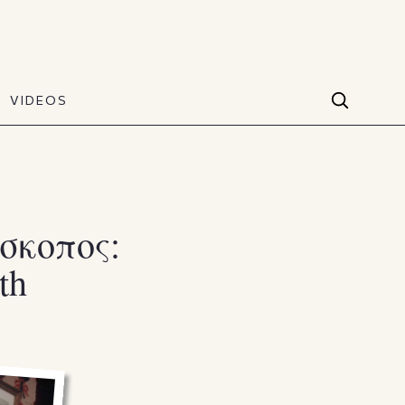
VIDEOS
Facebook
VIDEOS
The Art of Style
60 seconds
Instagram
VIDEOS
Youtube
σκοπος:
th
TikTok
X(Twitter)