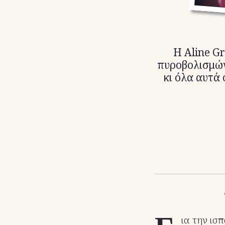
Η Aline G
πυροβολισμών
κι όλα αυτά 
ια την ισπ