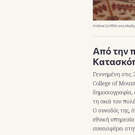
Η Αline Griffith στη Μαδ
Από την 
Κατασκό
Γεννημένη στις 
College of Mount
δημοσιογραφία, 
τη σκιά του πολ
Ο συνοδός της, ό
εθνική υπηρεσία
συνεισφέρει στη