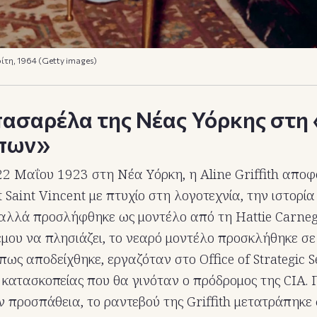
ρίτη, 1964 (Getty images)
πασαρέλα της Νέας Υόρκης στη
πων»
22 Μαΐου 1923 στη Νέα Υόρκη, η Aline Griffith αποφ
 Saint Vincent με πτυχίο στη λογοτεχνία, την ιστορία
αλλά προσλήφθηκε ως μοντέλο από τη Hattie Carnegi
έμου να πλησιάζει, το νεαρό μοντέλο προσκλήθηκε σε 
πως αποδείχθηκε, εργαζόταν στο Office of Strategic S
 κατασκοπείας που θα γινόταν ο πρόδρομος της CIA.
ν προσπάθεια, το ραντεβού της Griffith μετατράπηκε