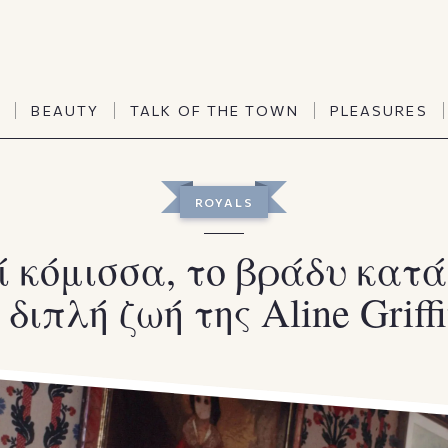
TALK OF THE TOWN
PLEASURES
N
BEAUTY
TALK OF THE TOWN
PLEASURES
Vanities
Art & Culture
Word of mouth
Interiors
N
BEAUTY
TALK OF THE TOWN
PLEASURES
ROYALS
People
Travel & Life
Viewpoint
Horoscopes
ί κόμισσα, το βράδυ κατά
 διπλή ζωή της Aline Griffi