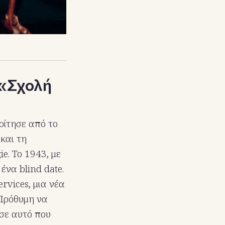
 «Σχολή
οίτησε από το
 και τη
e. Το 1943, με
ένα blind date.
ervices, μια νέα
 Πρόθυμη να
 σε αυτό που