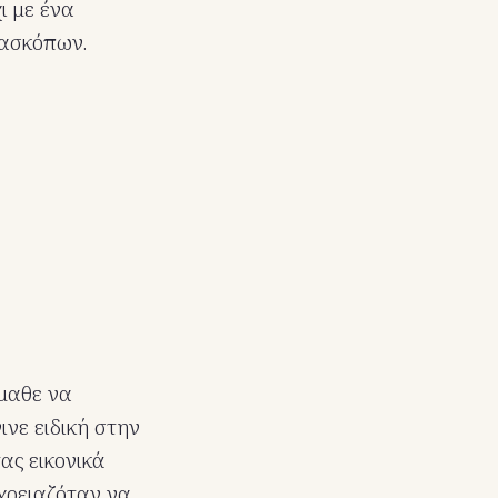
ι με ένα
τασκόπων.
έμαθε να
ινε ειδική στην
ας εικονικά
 χρειαζόταν να