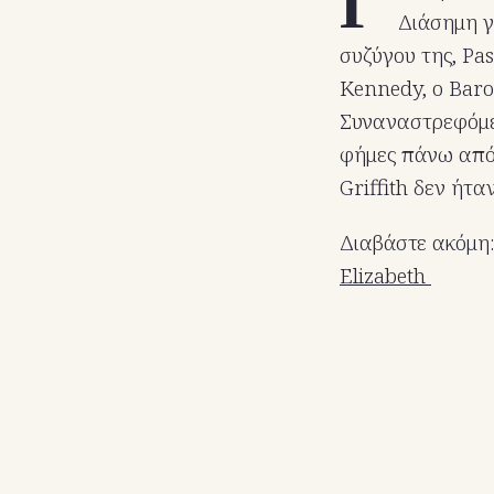
Γ
Διάσημη γ
συζύγου της, Pas
Kennedy, ο Baron
Συναναστρεφόμεν
φήμες πάνω από 
Griffith δεν ήτ
Διαβάστε ακόμη
Elizabeth