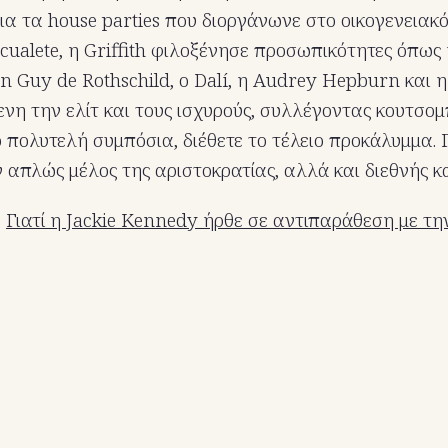
ια τα house parties που διοργάνωνε στο οικογενειακ
cualete, η Griffith φιλοξένησε προσωπικότητες όπως 
 Guy de Rothschild, ο Dalí, η Audrey Hepburn και η 
η την ελίτ και τους ισχυρούς, συλλέγοντας κουτσομ
πολυτελή συμπόσια, διέθετε το τέλειο προκάλυμμα. Γι
αν απλώς μέλος της αριστοκρατίας, αλλά και διεθνής 
:
Γιατί η Jackie Kennedy ήρθε σε αντιπαράθεση με τη