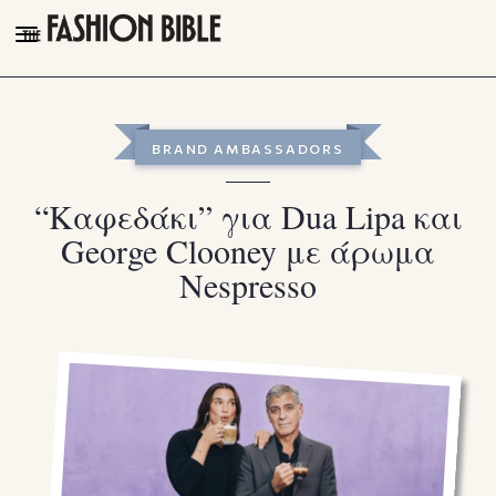
THE FASHION BIBLE
FASHION
BRAND AMBASSADORS
BEAUTY
“Καφεδάκι” για Dua Lipa και
TALK OF THE TOWN
George Clooney με άρωμα
PLEASURES
Nespresso
VIDEOS
FOLLOW
Facebook
Instagram
Youtube