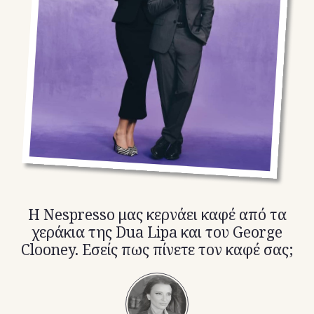
TikTok
X(Twitter)
Η Nespresso μας κερνάει καφέ από τα
χεράκια της Dua Lipa και του George
Clooney. Εσείς πως πίνετε τον καφέ σας;