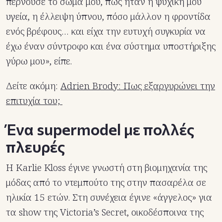
περνούσε το σώμα μου, πώς ήταν η ψυχική μου
υγεία, η έλλειψη ύπνου, πόσο μάλλον η φροντίδα
ενός βρέφους… και είχα την ευτυχή συγκυρία να
έχω έναν σύντροφο και ένα σύστημα υποστήριξης
γύρω μου», είπε.
Δείτε ακόμη:
Adrien Brody: Πως εξαργυρώνει την
επιτυχία του;
Ένα supermodel με πολλές
πλευρές
Η Κarlie Kloss έγινε γνωστή στη βιομηχανία της
μόδας από το ντεμπούτο της στην πασαρέλα σε
ηλικία 15 ετών. Στη συνέχεια έγινε «άγγελος» για
τα show της Victoria’s Secret, οικοδέσποινα της