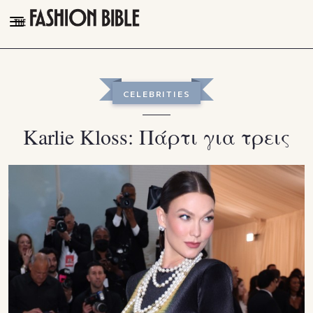
THE FASHION BIBLE
FASHION
CELEBRITIES
BEAUTY
Karlie Kloss: Πάρτι για τρεις
TALK OF THE TOWN
PLEASURES
VIDEOS
FOLLOW
Facebook
Instagram
Youtube