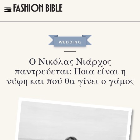
THE FASHION BIBLE
FASHION
WEDDING
BEAUTY
Ο Νικόλας Νιάρχος
TALK OF THE TOWN
παντρεύεται: Ποια είναι η
PLEASURES
νύφη και πού θα γίνει ο γάμος
VIDEOS
FOLLOW
Facebook
Instagram
Youtube