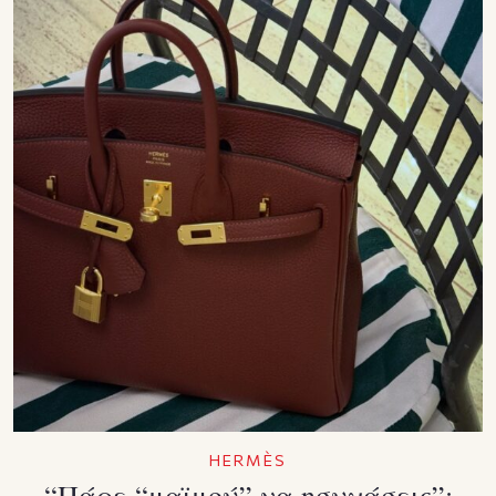
HERMÈS
“Πάρε “μαϊμού” να ησυχάσεις”: