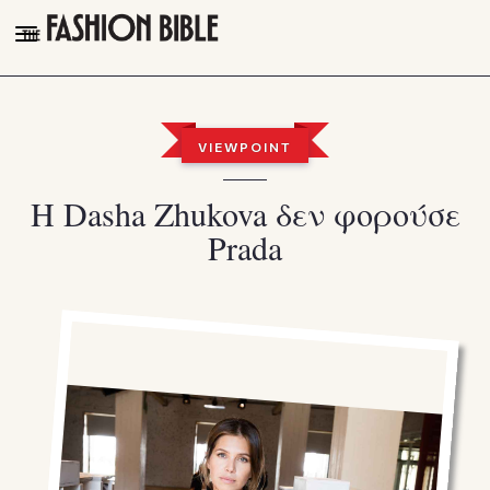
THE FASHION BIBLE
FASHION
VIEWPOINT
BEAUTY
H Dasha Zhukova δεν φορούσε
TALK OF THE TOWN
Prada
PLEASURES
VIDEOS
FOLLOW
Facebook
Instagram
Youtube