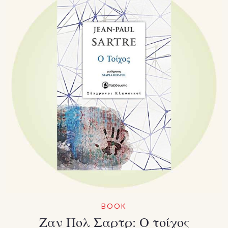
BOOK
Ζαν Πολ Σαρτρ: Ο τοίχος