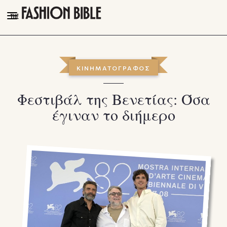
THE FASHION BIBLE
FASHION
ΚΙΝΗΜΑΤΟΓΡΑΦΟΣ
BEAUTY
Φεστιβάλ της Βενετίας: Όσα
TALK OF THE TOWN
έγιναν το διήμερο
PLEASURES
VIDEOS
FOLLOW
Facebook
Instagram
Youtube