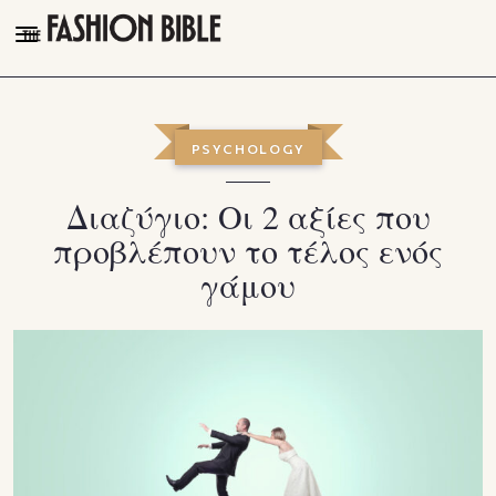
THE FASHION BIBLE
FASHION
PSYCHOLOGY
BEAUTY
Διαζύγιο: Οι 2 αξίες που
TALK OF THE TOWN
προβλέπουν το τέλος ενός
PLEASURES
γάμου
VIDEOS
FOLLOW
Facebook
Instagram
Youtube