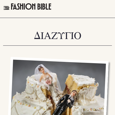
THE FASHION BIBLE
FASHION
ΔΙΑΖΥΓΙΟ
BEAUTY
TALK OF THE TOWN
PLEASURES
VIDEOS
FOLLOW
Facebook
Instagram
Youtube