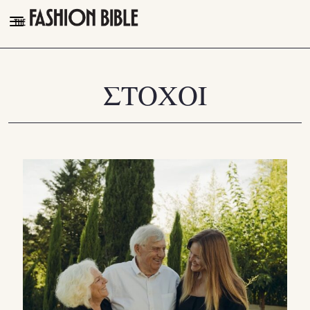
THE FASHION BIBLE
FASHION
ΣΤΟΧΟΙ
BEAUTY
TALK OF THE TOWN
PLEASURES
VIDEOS
FOLLOW
Facebook
Instagram
Youtube