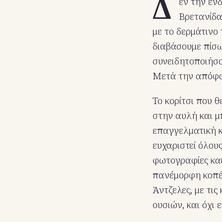
Δ
εν την εν
Βρετανίδα
με το δερμάτινο 
διαβάσουμε πίσω
συνειδητοποιήσου
Μετά την απόφασ
Το κορίτσι που 
στην αυλή και μ
επαγγελματική κ
ευχαριστεί όλους
φωτογραφίες και
πανέμορφη κοπέλ
Άντζελες, με τις
ουσιών, και όχι 