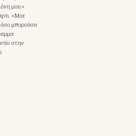
μόνη μου.»
άρτι. «Μια
» όσο μπορούσα
γραμμα
ντίο στην
.