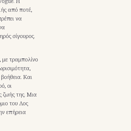
Vogue. Η
ιής από ποτέ,
πρέπει να
να
ηρός σίγουρος.
, με τραμπολίνο
ωρισιμότητα,
 βοήθεια. Και
ό, οι
ς ζωής της. Μια
μιο του Λος
την επήρεια