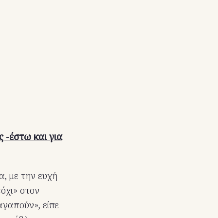
 -έστω και για
α, με την ευχή
«όχι» στον
αγαπούν», είπε