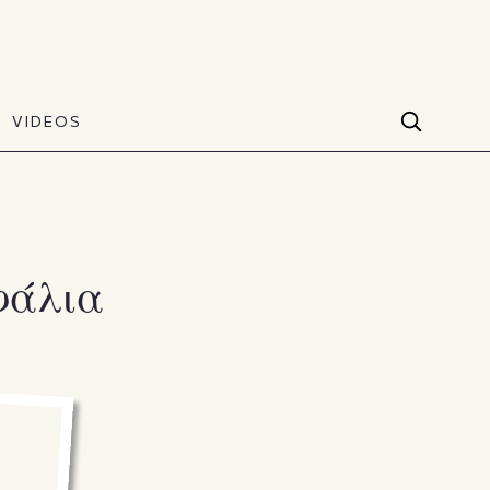
VIDEOS
Facebook
VIDEOS
The Art of Style
60 seconds
Instagram
VIDEOS
Youtube
φάλια
TikTok
X(Twitter)