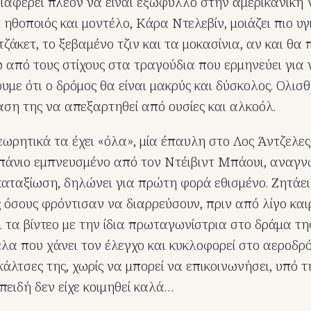
διαφέρει πλέον να είναι εξώφυλλο στην αμερικανική 
 ηθοποιός και μοντέλο, Κάρα Ντελεβίν, μοιάζει πιο υγ
τζάκετ, το ξεβαμένο τζιν και τα μοκασίνια, αν και θα 
 από τους στίχους στα τραγούδια που ερμηνεύει για 
με ότι ο δρόμος θα είναι μακρύς και δύσκολος. Ολισθ
η της να απεξαρτηθεί από ουσίες και αλκοόλ.
θεωρητικά τα έχει «όλα», μία έπαυλη στο Λος Άντζελες
πάνιο εμπνευσμένο από τον Ντέιβιντ Μπάουι, αναγν
αταξίωση, δηλώνει για πρώτη φορά εθισμένο. Ζητάει
 όσους φρόντισαν να διαρρεύσουν, πριν από λίγο καιρ
 τα βίντεο με την ίδια πρωταγωνίστρια στο δράμα τη
α που χάνει τον έλεγχο και κυκλοφορεί στο αεροδρό
 κάλτσες της, χωρίς να μπορεί να επικοινωνήσει, υπό 
επειδή δεν είχε κοιμηθεί καλά…