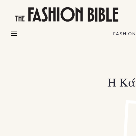
THE FASHION BIBLE
FASHION
BEAUTY
FASHIO
Fashion alerts
Beauty news
Most Wanted
Hair
FASHIO
Collections
Skin
Creators
Makeup & Perfumes
Η Κά