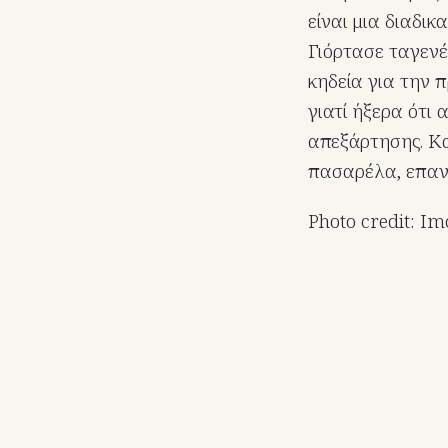
είναι μια διαδικ
Γιόρτασε ταγενέ
κηδεία για την 
γιατί ήξερα ότι
απεξάρτησης. Κα
πασαρέλα, επανα
Photo credit: I