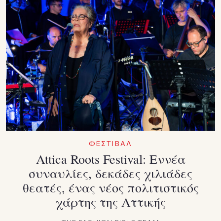
ΦΕΣΤΙΒΑΛ
Attica Roots Festival: Εννέα
συναυλίες, δεκάδες χιλιάδες
θεατές, ένας νέος πολιτιστικός
χάρτης της Αττικής