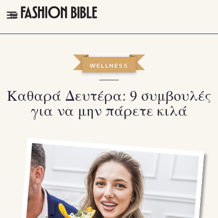
THE FASHION BIBLE
FASHION
WELLNESS
BEAUTY
Καθαρά Δευτέρα: 9 συμβουλές
TALK OF THE TOWN
για να μην πάρετε κιλά
PLEASURES
VIDEOS
FOLLOW
Facebook
Instagram
Youtube