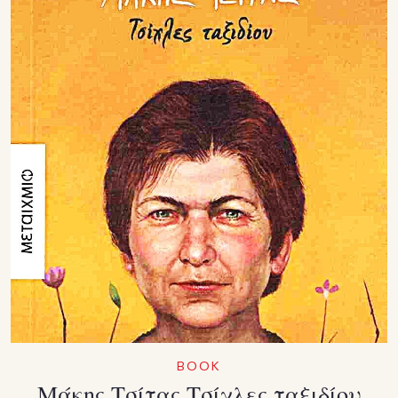
ΒΟΟΚ
Μάκης Τσίτας Τσίχλες ταξιδίου